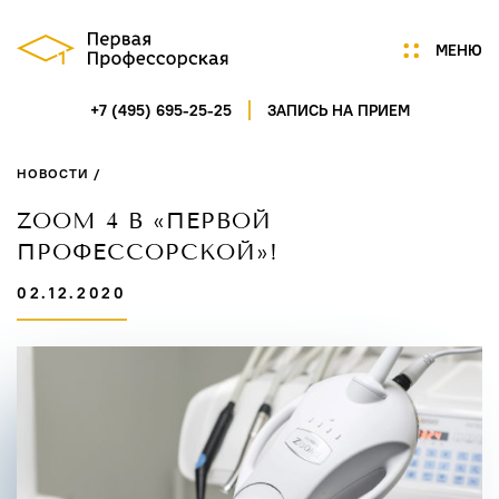
МЕНЮ
+7 (495) 695-25-25
ЗАПИСЬ НА ПРИЕМ
Мы
Цены
НОВОСТИ /
Акции
Услуги
ZOOM 4 В «ПЕРВОЙ
Портфолио
ПРОФЕССОРСКОЙ»!
Специалисты
02.12.2020
Нам доверяют
Технологии
Отзывы
Новости
Контакты
ГАГАРИНСКИЙ ПЕРЕУЛОК,
Д.7/8, СТР.1, ПОМ.5
ПН-СБ 9:00-21:00