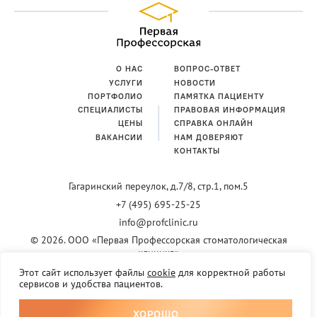
О НАС
ВОПРОС-ОТВЕТ
УСЛУГИ
НОВОСТИ
ПОРТФОЛИО
ПАМЯТКА ПАЦИЕНТУ
СПЕЦИАЛИСТЫ
ПРАВОВАЯ ИНФОРМАЦИЯ
ЦЕНЫ
СПРАВКА ОНЛАЙН
ВАКАНСИИ
НАМ ДОВЕРЯЮТ
КОНТАКТЫ
Гагаринский переулок,
д.7/8, стр.1, пом.5
+7 (495) 695-25-25
info@profclinic.ru
© 2026. ООО «Первая Профессорская стоматологическая
клиника»
Информация, размещенная на сайте, не является публичной офертой.
Этот сайт использует файлы
cookie
для корректной работы
Актуальную информацию о ценах, акциях и предложениях уточняйте у
сервисов и удобства пациентов.
администраторов Клиники
Лицензия клиники
ХОРОШО
Сайт разработан