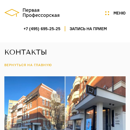
МЕНЮ
+7 (495) 695-25-25
ЗАПИСЬ НА ПРИЕМ
Мы
Цены
Акции
КОНТАКТЫ
Услуги
Портфолио
ВЕРНУТЬСЯ НА ГЛАВНУЮ
Специалисты
Нам доверяют
Технологии
Отзывы
Новости
Контакты
ГАГАРИНСКИЙ ПЕРЕУЛОК,
Д.7/8, СТР.1, ПОМ.5
ПН-СБ 9:00-21:00