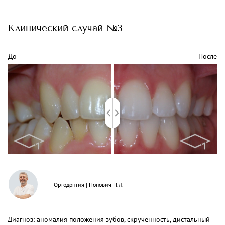
Клинический
случай №3
До
После
Ортодонтия
|
Попович П.Л.
Диагноз: аномалия положения зубов, скрученность, дистальный