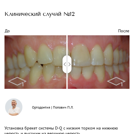
Клинический
случай №12
До
После
Ортодонтия
|
Попович П.Л.
Установка брекет системы D-Q с низким торком на нижнюю
челюсть и высоким на верхнюю челюсть.