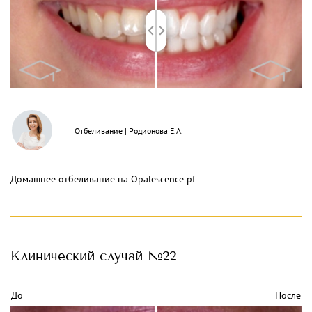
Отбеливание
|
Родионова Е.А.
Домашнее отбеливание на Opalescence pf
Клинический
случай №22
До
После