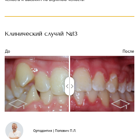
Клинический
случай №13
До
После
Ортодонтия
|
Попович П.Л.