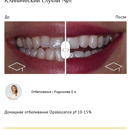
Клинический
случай №11
До
После
Отбеливание
|
Родионова Е.А.
Домашнее отбеливание Opalescence pf 10-15%