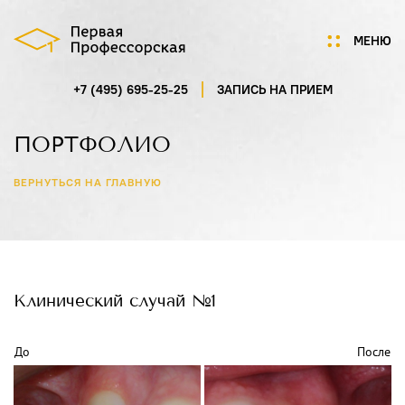
МЕНЮ
+7 (495) 695-25-25
ЗАПИСЬ НА ПРИЕМ
Мы
Цены
ПОРТФОЛИО
Акции
Услуги
ВЕРНУТЬСЯ НА ГЛАВНУЮ
Портфолио
Специалисты
Нам доверяют
Технологии
Отзывы
Клинический
случай №1
Новости
Контакты
До
После
ГАГАРИНСКИЙ ПЕРЕУЛОК,
Д.7/8, СТР.1, ПОМ.5
ПН-СБ 9:00-21:00