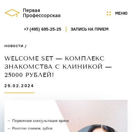
МЕНЮ
+7 (495) 695-25-25
ЗАПИСЬ НА ПРИЕМ
Мы
Цены
НОВОСТИ /
Акции
Услуги
WELCOME SET — КОМПЛЕКС
Портфолио
ЗНАКОМСТВА С КЛИНИКОЙ —
Специалисты
25000 РУБЛЕЙ!
Нам доверяют
29.02.2024
Технологии
Отзывы
Новости
Контакты
ГАГАРИНСКИЙ ПЕРЕУЛОК,
Д.7/8, СТР.1, ПОМ.5
ПН-СБ 9:00-21:00