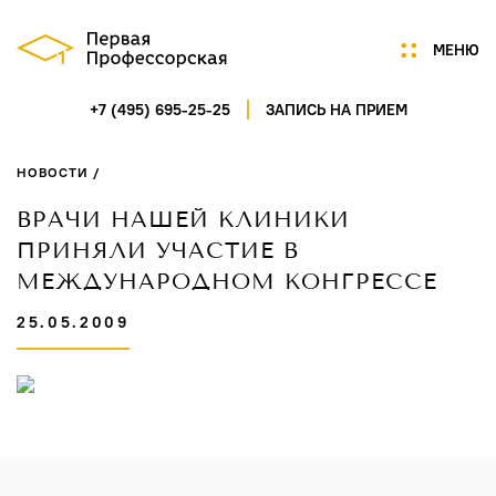
МЕНЮ
+7 (495) 695-25-25
ЗАПИСЬ НА ПРИЕМ
Мы
Цены
НОВОСТИ /
Акции
Услуги
ВРАЧИ НАШЕЙ КЛИНИКИ
Портфолио
ПРИНЯЛИ УЧАСТИЕ В
Специалисты
МЕЖДУНАРОДНОМ КОНГРЕССЕ
Нам доверяют
25.05.2009
Технологии
Отзывы
Новости
Контакты
ГАГАРИНСКИЙ ПЕРЕУЛОК,
Д.7/8, СТР.1, ПОМ.5
ПН-СБ 9:00-21:00