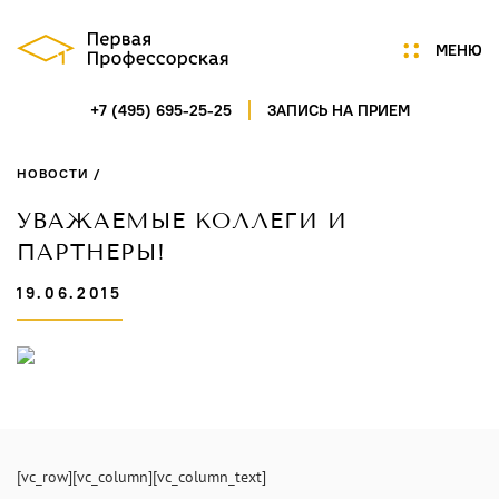
МЕНЮ
+7 (495) 695-25-25
ЗАПИСЬ НА ПРИЕМ
Мы
Цены
НОВОСТИ /
Акции
Услуги
УВАЖАЕМЫЕ КОЛЛЕГИ И
Портфолио
ПАРТНЕРЫ!
Специалисты
19.06.2015
Нам доверяют
Технологии
Отзывы
Новости
Контакты
ГАГАРИНСКИЙ ПЕРЕУЛОК,
Д.7/8, СТР.1, ПОМ.5
[vc_row][vc_column][vc_column_text]
ПН-СБ 9:00-21:00