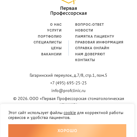
О НАС
ВОПРОС-ОТВЕТ
УСЛУГИ
НОВОСТИ
ПОРТФОЛИО
ПАМЯТКА ПАЦИЕНТУ
СПЕЦИАЛИСТЫ
ПРАВОВАЯ ИНФОРМАЦИЯ
ЦЕНЫ
СПРАВКА ОНЛАЙН
ВАКАНСИИ
НАМ ДОВЕРЯЮТ
КОНТАКТЫ
Гагаринский переулок,
д.7/8, стр.1, пом.5
+7 (495) 695-25-25
info@profclinic.ru
© 2026. ООО «Первая Профессорская стоматологическая
клиника»
Информация, размещенная на сайте, не является публичной офертой.
Этот сайт использует файлы
cookie
для корректной работы
Актуальную информацию о ценах, акциях и предложениях уточняйте у
сервисов и удобства пациентов.
администраторов Клиники
Лицензия клиники
ХОРОШО
Сайт разработан
ОГРН