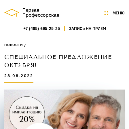
МЕНЮ
+7 (495) 695-25-25
ЗАПИСЬ НА ПРИЕМ
Мы
Цены
НОВОСТИ /
Акции
Услуги
СПЕЦИАЛЬНОЕ ПРЕДЛОЖЕНИЕ
Портфолио
ОКТЯБРЯ!
Специалисты
28.09.2022
Нам доверяют
Технологии
Отзывы
Новости
Контакты
ГАГАРИНСКИЙ ПЕРЕУЛОК,
Д.7/8, СТР.1, ПОМ.5
ПН-СБ 9:00-21:00