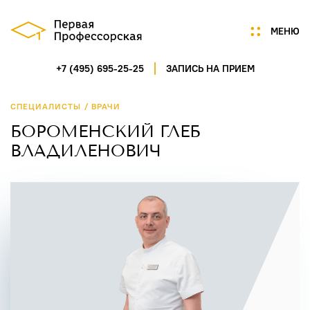
МЕНЮ
+7 (495) 695-25-25
ЗАПИСЬ НА ПРИЕМ
Мы
Цены
/
СПЕЦИАЛИСТЫ
ВРАЧИ
Акции
БОРОМЕНСКИЙ ГЛЕБ
Услуги
ВЛАДИЛЕНОВИЧ
Портфолио
Специалисты
Нам доверяют
Технологии
Отзывы
Новости
Контакты
ГАГАРИНСКИЙ ПЕРЕУЛОК,
Д.7/8, СТР.1, ПОМ.5
ПН-СБ 9:00-21:00