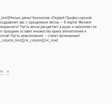
mn_text]Милые дамы! Коллектив «Первой Профессорской
оздравляет вас с праздником весны — 8 марта! Желаем
рекрасного! Пусть весна расцветает в душе и наполняет ее
INFO@PROFCLINIC.RU
от праздник оставит множество ярких впечатлений и
ентов! Пусть невозможное — станет возможным!
_column_text][/vc_column][/vc_row]
ТЕ
X