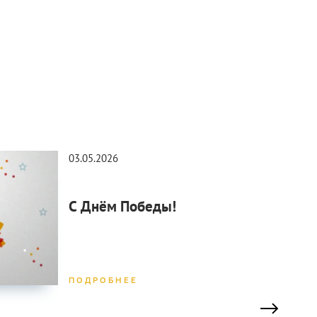
03.05.2026
30.0
С Днём Победы!
С П
ПОДРОБНЕЕ
ПОД