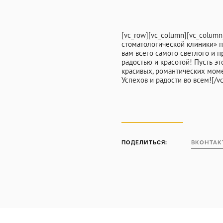
Контакты
[vc_row][vc_column][vc_colu
стоматологической клиники» п
вам всего самого светлого и п
ПН-СБ 9:00-21:00
радостью и красотой! Пусть эт
красивых, романтических мом
Успехов и радости во всем![/vc
ПОДЕЛИТЬСЯ:
ВКОНТАК