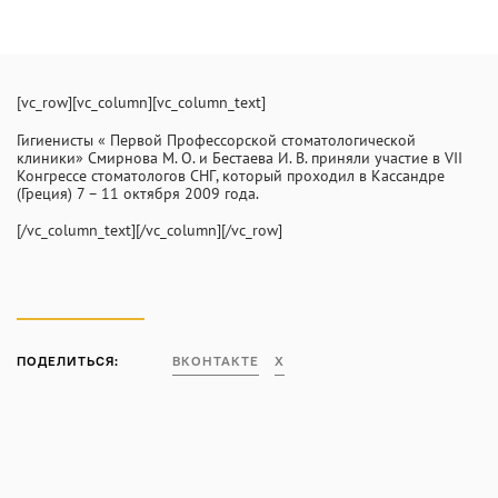
INFO@PROFCLINIC.RU
[vc_row][vc_column][vc_column_text]
Гигиенисты « Первой Профессорской стоматологической
клиники» Смирнова М. О. и Бестаева И. В. приняли участие в VII
Конгрессе стоматологов СНГ, который проходил в Кассандре
(Греция) 7 – 11 октября 2009 года.
[/vc_column_text][/vc_column][/vc_row]
ПОДЕЛИТЬСЯ:
ВКОНТАКТЕ
X