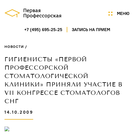
МЕНЮ
+7 (495) 695-25-25
ЗАПИСЬ НА ПРИЕМ
Мы
Цены
НОВОСТИ /
Акции
Услуги
ГИГИЕНИСТЫ «ПЕРВОЙ
Портфолио
ПРОФЕССОРСКОЙ
Специалисты
СТОМАТОЛОГИЧЕСКОЙ
Нам доверяют
КЛИНИКИ» ПРИНЯЛИ УЧАСТИЕ В
Технологии
VII КОНГРЕССЕ СТОМАТОЛОГОВ
Отзывы
СНГ
Новости
14.10.2009
Контакты
ГАГАРИНСКИЙ ПЕРЕУЛОК,
Д.7/8, СТР.1, ПОМ.5
ПН-СБ 9:00-21:00