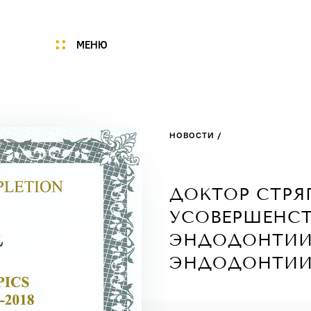
МЕНЮ
Мы
Цены
НОВОСТИ /
Акции
Услуги
Портфолио
ДОКТОР СТРЯ
Специалисты
УСОВЕРШЕНСТ
Нам доверяют
ЭНДОДОНТИИ
Технологии
ЭНДОДОНТИИ 2
Отзывы
Новости