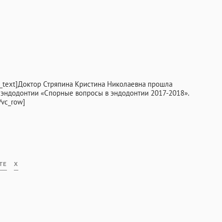
INFO@PROFCLINIC.RU
n_text]Доктор Стряпина Кристина Николаевна прошла
 эндодонтии «Спорные вопросы в эндодонтии 2017-2018».
/vc_row]
ТЕ
X