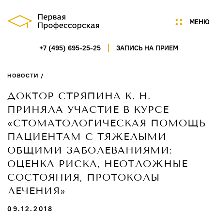
МЕНЮ
+7 (495) 695-25-25
ЗАПИСЬ НА ПРИЕМ
Мы
Цены
НОВОСТИ /
Акции
Услуги
ДОКТОР СТРЯПИНА К. Н.
Портфолио
ПРИНЯЛА УЧАСТИЕ В КУРСЕ
Специалисты
«СТОМАТОЛОГИЧЕСКАЯ ПОМОЩЬ
Нам доверяют
ПАЦИЕНТАМ С ТЯЖЕЛЫМИ
Технологии
ОБЩИМИ ЗАБОЛЕВАНИЯМИ:
Отзывы
ОЦЕНКА РИСКА, НЕОТЛОЖНЫЕ
Новости
СОСТОЯНИЯ, ПРОТОКОЛЫ
Контакты
ЛЕЧЕНИЯ»
ГАГАРИНСКИЙ ПЕРЕУЛОК,
Д.7/8, СТР.1, ПОМ.5
09.12.2018
ПН-СБ 9:00-21:00