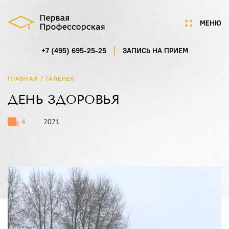
МЕНЮ
+7 (495) 695-25-25
ЗАПИСЬ НА ПРИЕМ
Мы
Цены
/
ГЛАВНАЯ
ГАЛЕРЕЯ
Акции
ДЕНЬ ЗДОРОВЬЯ
Услуги
Портфолио
4
2021
Специалисты
Нам доверяют
Технологии
Отзывы
Новости
Контакты
ГАГАРИНСКИЙ ПЕРЕУЛОК,
Д.7/8, СТР.1, ПОМ.5
ПН-СБ 9:00-21:00