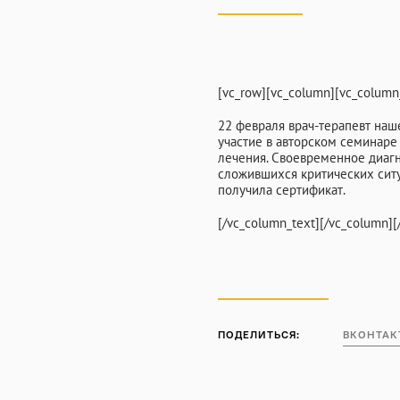
Контакты
[vc_row][vc_column][vc_column
ПН-СБ 9:00-21:00
22 февраля врач-терапевт наш
участие в авторском семинаре
лечения. Своевременное диагн
сложившихся критических ситу
получила сертификат.
[/vc_column_text][/vc_column][
ПОДЕЛИТЬСЯ:
ВКОНТАК