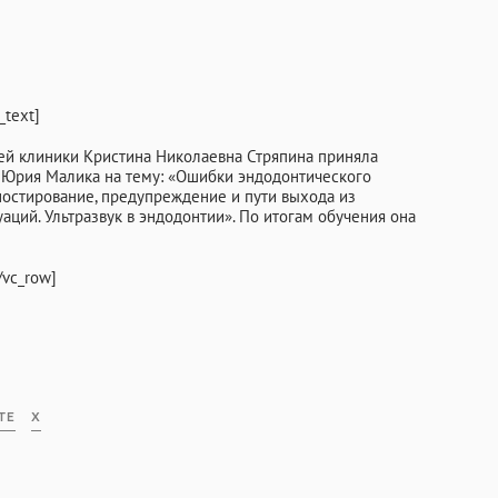
_text]
INFO@PROFCLINIC.RU
ей клиники Кристина Николаевна Стряпина приняла
 Юрия Малика на тему: «Ошибки эндодонтического
остирование, предупреждение и пути выхода из
аций. Ультразвук в эндодонтии». По итогам обучения она
/vc_row]
ТЕ
X