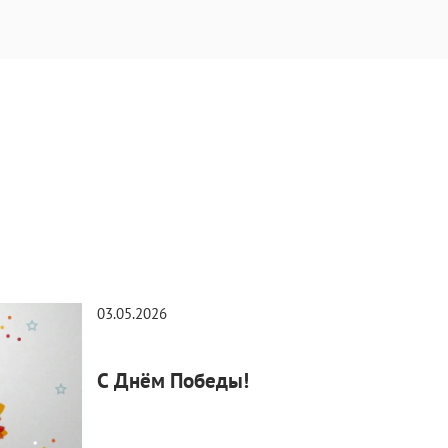
03.05.2026
30.0
С Днём Победы!
С П